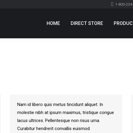
1-800-234
HOME
DIRECT STORE
PRODUC
HOME
DIRECT STORE
PRODUC
Nam id libero quis metus tincidunt aliquet. In
molestie nibh at ipsum maximus, tristique congue
lacus ultrices. Pellentesque non risus urna.
Curabitur hendrerit convallis euismod.