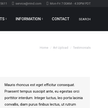
-5611
service@rrind.com
Mon-Fri 7:00AM - 4:30PM PDT
TS
INFORMATION
CONTACT
SEARCH
Search:
TS
INFORMATION
CONTACT
SEARCH
Search:
You are here:
Home
Art Upload
Testimonials
Mauris rhoncus est eget efficitur consequat.
Praesent tempus suscipit ante, eu egestas orci
porttitor interdum. Integer luctus, leo porta lacinia
convallis, diam purus finibus lectus, ut rutrum