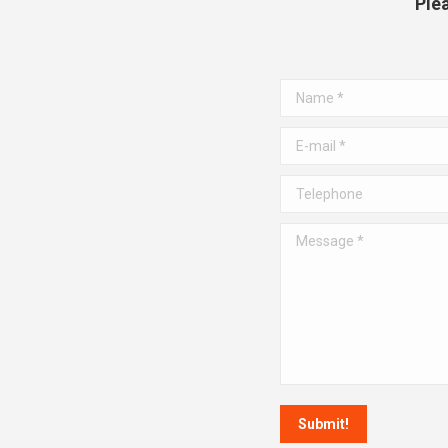
Ple
Name *
E-mail *
Telephone
Message *
Submit!